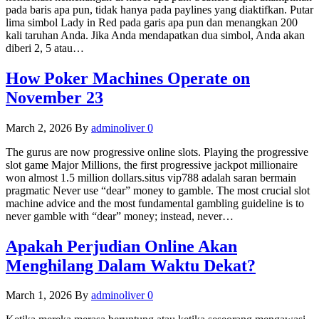
pada baris apa pun, tidak hanya pada paylines yang diaktifkan. Putar
lima simbol Lady in Red pada garis apa pun dan menangkan 200
kali taruhan Anda. Jika Anda mendapatkan dua simbol, Anda akan
diberi 2, 5 atau…
How Poker Machines Operate on
November 23
March 2, 2026
By
adminoliver
0
The gurus are now progressive online slots. Playing the progressive
slot game Major Millions, the first progressive jackpot millionaire
won almost 1.5 million dollars.situs vip788 adalah saran bermain
pragmatic Never use “dear” money to gamble. The most crucial slot
machine advice and the most fundamental gambling guideline is to
never gamble with “dear” money; instead, never…
Apakah Perjudian Online Akan
Menghilang Dalam Waktu Dekat?
March 1, 2026
By
adminoliver
0