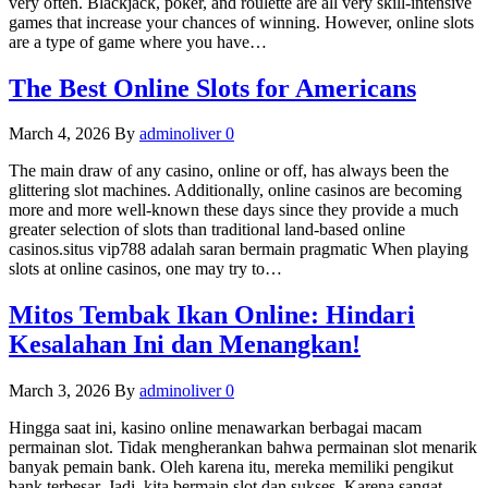
very often. Blackjack, poker, and roulette are all very skill-intensive
games that increase your chances of winning. However, online slots
are a type of game where you have…
The Best Online Slots for Americans
March 4, 2026
By
adminoliver
0
The main draw of any casino, online or off, has always been the
glittering slot machines. Additionally, online casinos are becoming
more and more well-known these days since they provide a much
greater selection of slots than traditional land-based online
casinos.situs vip788 adalah saran bermain pragmatic When playing
slots at online casinos, one may try to…
Mitos Tembak Ikan Online: Hindari
Kesalahan Ini dan Menangkan!
March 3, 2026
By
adminoliver
0
Hingga saat ini, kasino online menawarkan berbagai macam
permainan slot. Tidak mengherankan bahwa permainan slot menarik
banyak pemain bank. Oleh karena itu, mereka memiliki pengikut
bank terbesar. Jadi, kita bermain slot dan sukses. Karena sangat