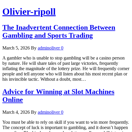
Skip
Olivier-ripoll
to
the
content
The Inadvertent Connection Between
Gambling and Sports Trading
March 5, 2026
By
adminoliver
0
A gambler who is unable to stop gambling will be a casino person
by nature. He will share tales of past large victories, frequently
inflating the magnitude of the lottery prize. He will frequently corner
people and tell anyone who will listen about his most recent plan or
his invincible tactic. Without a doubt, most…
Advice for Winning at Slot Machines
Online
March 4, 2026
By
adminoliver
0
You must be able to rely on skill if you want to win more frequently.
The concept of luck is important to gambling, and it doesn’t happen