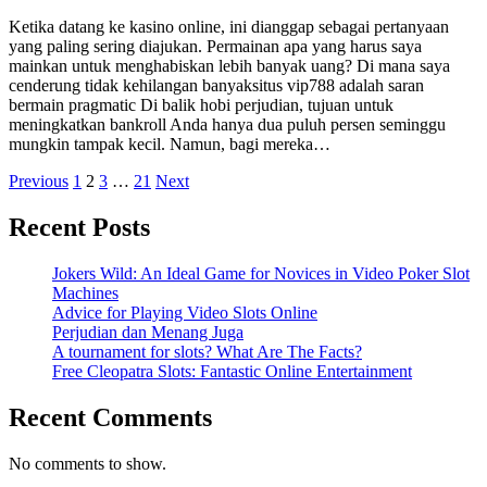
Ketika datang ke kasino online, ini dianggap sebagai pertanyaan
yang paling sering diajukan. Permainan apa yang harus saya
mainkan untuk menghabiskan lebih banyak uang? Di mana saya
cenderung tidak kehilangan banyaksitus vip788 adalah saran
bermain pragmatic Di balik hobi perjudian, tujuan untuk
meningkatkan bankroll Anda hanya dua puluh persen seminggu
mungkin tampak kecil. Namun, bagi mereka…
Posts
Previous
1
2
3
…
21
Next
pagination
Recent Posts
Jokers Wild: An Ideal Game for Novices in Video Poker Slot
Machines
Advice for Playing Video Slots Online
Perjudian dan Menang Juga
A tournament for slots? What Are The Facts?
Free Cleopatra Slots: Fantastic Online Entertainment
Recent Comments
No comments to show.