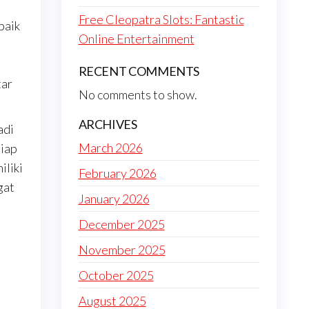
Free Cleopatra Slots: Fantastic
baik
Online Entertainment
RECENT COMMENTS
tar
No comments to show.
ARCHIVES
adi
March 2026
tiap
iliki
February 2026
gat
January 2026
December 2025
November 2025
October 2025
a
August 2025