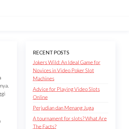
RECENT POSTS
Jokers Wild: An Ideal Game for
Novices in Video Poker Slot
a
Machines
lnya.
Advice for Playing Video Slots
ggi
Online
Perjudian dan Menang Juga
A tournament for slots? What Are
a
The Facts?