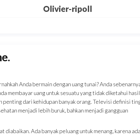
Olivier-ripoll
ne.
ernahkah Anda bermain dengan uang tunai? Anda sebenarny
Anda membayar uang untuk sesuatu yang tidak diketahui hasi
penting dari kehidupan banyak orang. Televisi definisi tin
sehatan menjadi lebih buruk, bahkan menjadi gangguan
at diabaikan. Ada banyak peluang untuk menang, karena ad