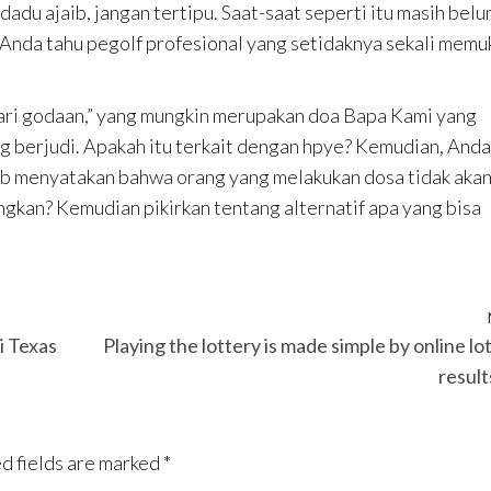
adu ajaib, jangan tertipu. Saat-saat seperti itu masih bel
Anda tahu pegolf profesional yang setidaknya sekali memu
dari godaan,” yang mungkin merupakan doa Bapa Kami yang
g berjudi. Apakah itu terkait dengan hpye? Kemudian, Anda
tab menyatakan bahwa orang yang melakukan dosa tidak aka
gkan? Kemudian pikirkan tentang alternatif apa yang bisa
i Texas
Playing the lottery is made simple by online lo
result
d fields are marked
*