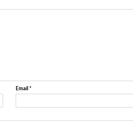
Email
*