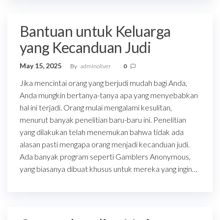
Bantuan untuk Keluarga
yang Kecanduan Judi
May 15, 2025
By
adminoliver
0
Jika mencintai orang yang berjudi mudah bagi Anda,
Anda mungkin bertanya-tanya apa yang menyebabkan
hal ini terjadi. Orang mulai mengalami kesulitan,
menurut banyak penelitian baru-baru ini. Penelitian
yang dilakukan telah menemukan bahwa tidak ada
alasan pasti mengapa orang menjadi kecanduan judi.
Ada banyak program seperti Gamblers Anonymous,
yang biasanya dibuat khusus untuk mereka yang ingin…