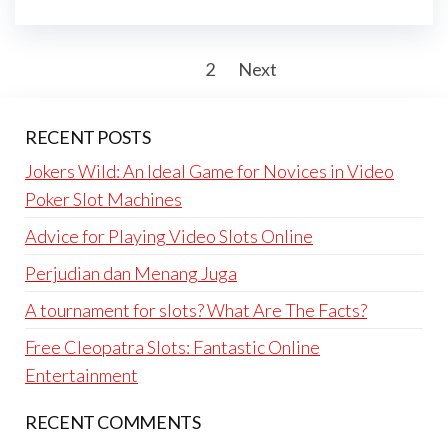
Posts
1
2
Next
pagination
RECENT POSTS
Jokers Wild: An Ideal Game for Novices in Video
Poker Slot Machines
Advice for Playing Video Slots Online
Perjudian dan Menang Juga
A tournament for slots? What Are The Facts?
Free Cleopatra Slots: Fantastic Online
Entertainment
RECENT COMMENTS