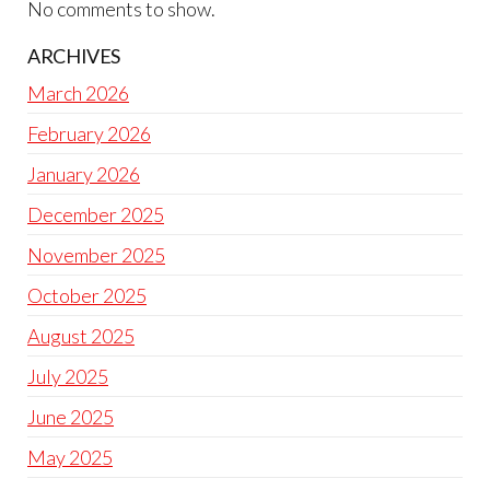
No comments to show.
ARCHIVES
March 2026
February 2026
January 2026
December 2025
November 2025
October 2025
August 2025
July 2025
June 2025
May 2025