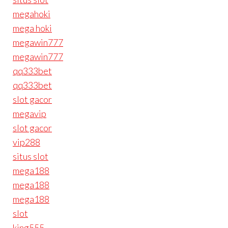
megahoki
mega hoki
megawin777
megawin777
qq333bet
qq333bet
slot gacor
megavip
slot gacor
vip288
situs slot
mega188
mega188
mega188
slot
king555