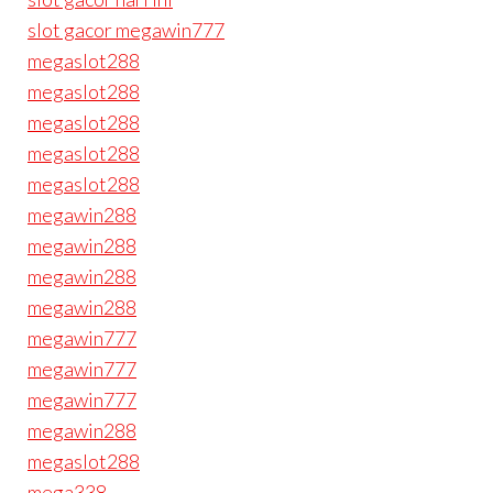
slot gacor megawin777
megaslot288
megaslot288
megaslot288
megaslot288
megaslot288
megawin288
megawin288
megawin288
megawin288
megawin777
megawin777
megawin777
megawin288
megaslot288
mega338