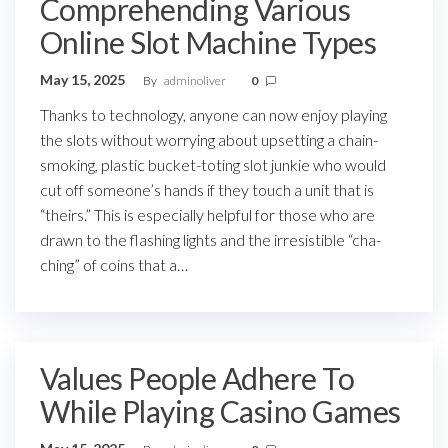
Comprehending Various
Online Slot Machine Types
May 15, 2025
By
adminoliver
0
Thanks to technology, anyone can now enjoy playing
the slots without worrying about upsetting a chain-
smoking, plastic bucket-toting slot junkie who would
cut off someone’s hands if they touch a unit that is
“theirs.” This is especially helpful for those who are
drawn to the flashing lights and the irresistible “cha-
ching” of coins that a…
Values People Adhere To
While Playing Casino Games