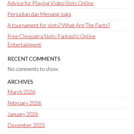
Advice for Playing Video Slots Online
Perjudian dan Menang Juga
A tournament for slots? What Are The Facts?
Free Cleopatra Slots: Fantastic Online
Entertainment
RECENT COMMENTS
No comments to show.
ARCHIVES
March 2026
February 2026
January 2026
December 2025