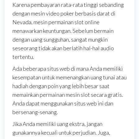
Karena pembayaran rata-rata tinggi sebanding
dengan mesin video poker berbasis darat di
Nevada, mesin permainan slot online
menawarkan keuntungan. Sebelum bermain
dengan uang sungguhan, sangat mungkin
seseorang tidak akan berlatih hal-hal audio
tertentu.
Ada beberapa situs web di mana Anda memiliki
kesempatan untuk memenangkan uang tunai atau
hadiah dengan poin yang lebih besar saat
memainkan permainan mesin slot secara gratis.
Anda dapat menggunakan situs web ini dan
bersenang-senang.
Jika Anda memiliki uang ekstra, jangan
gunakannya kecuali untuk perjudian. Juga,