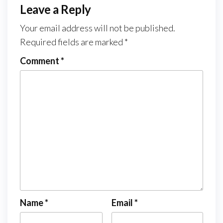
Leave a Reply
Your email address will not be published.
Required fields are marked
*
Comment
*
Name
*
Email
*