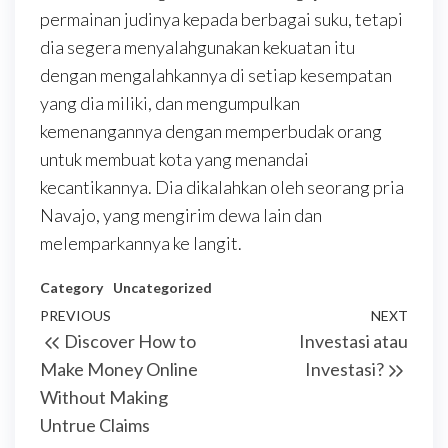
permainan judinya kepada berbagai suku, tetapi
dia segera menyalahgunakan kekuatan itu
dengan mengalahkannya di setiap kesempatan
yang dia miliki, dan mengumpulkan
kemenangannya dengan memperbudak orang
untuk membuat kota yang menandai
kecantikannya. Dia dikalahkan oleh seorang pria
Navajo, yang mengirim dewa lain dan
melemparkannya ke langit.
Category
Uncategorized
Post
Previous
PREVIOUS
NEXT
Next
Discover How to
Investasi atau
navigation
Post
Post
Make Money Online
Investasi?
Without Making
Untrue Claims