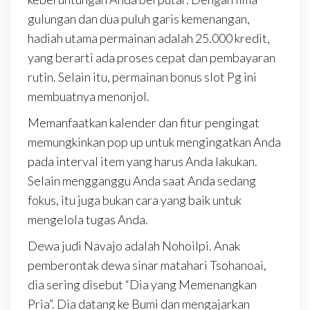
gulungan dan dua puluh garis kemenangan,
hadiah utama permainan adalah 25.000 kredit,
yang berarti ada proses cepat dan pembayaran
rutin. Selain itu, permainan bonus slot Pg ini
membuatnya menonjol.
Memanfaatkan kalender dan fitur pengingat
memungkinkan pop up untuk mengingatkan Anda
pada interval item yang harus Anda lakukan.
Selain mengganggu Anda saat Anda sedang
fokus, itu juga bukan cara yang baik untuk
mengelola tugas Anda.
Dewa judi Navajo adalah Nohoilpi. Anak
pemberontak dewa sinar matahari Tsohanoai,
dia sering disebut “Dia yang Memenangkan
Pria”. Dia datang ke Bumi dan mengajarkan