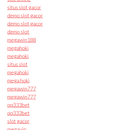
situs slot gacor
demo slot gacor
demo slot gacor
demo slot
megawin188
megahoki
megahoki
situs slot
megahoki
mega hoki
megawin777
megawin777
qq333bet
qq333bet
slot gacor
megavip