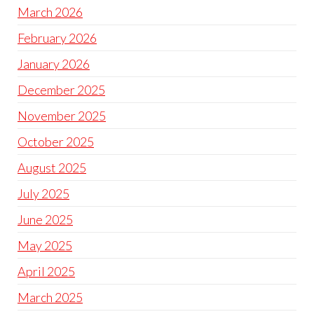
March 2026
February 2026
January 2026
December 2025
November 2025
October 2025
August 2025
July 2025
June 2025
May 2025
April 2025
March 2025