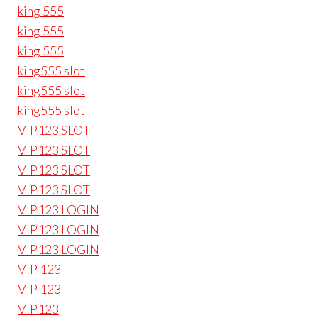
king 555
king 555
king 555
king555 slot
king555 slot
king555 slot
VIP123 SLOT
VIP123 SLOT
VIP123 SLOT
VIP123 SLOT
VIP123 LOGIN
VIP123 LOGIN
VIP123 LOGIN
VIP 123
VIP 123
VIP123