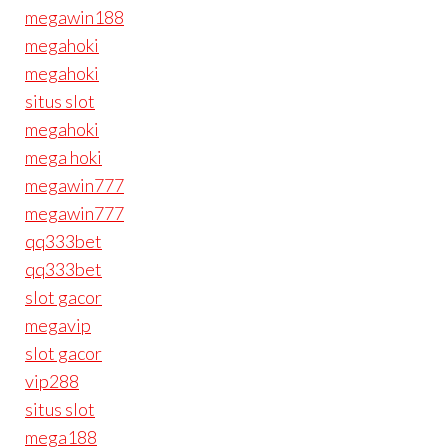
megawin188
megahoki
megahoki
situs slot
megahoki
mega hoki
megawin777
megawin777
qq333bet
qq333bet
slot gacor
megavip
slot gacor
vip288
situs slot
mega188