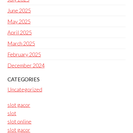
June 2025
May 2025
April 2025
March 2025
February 2025
December 2024
CATEGORIES
Uncategorized
slot gacor
slot
slot online
slot gacor