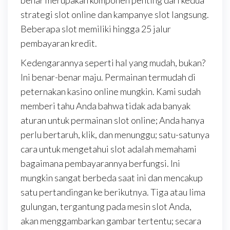
benar merupakan komponen penting dari kedua
strategi slot online dan kampanye slot langsung.
Beberapa slot memiliki hingga 25 jalur
pembayaran kredit.
Kedengarannya seperti hal yang mudah, bukan?
Ini benar-benar maju. Permainan termudah di
peternakan kasino online mungkin. Kami sudah
memberi tahu Anda bahwa tidak ada banyak
aturan untuk permainan slot online; Anda hanya
perlu bertaruh, klik, dan menunggu; satu-satunya
cara untuk mengetahui slot adalah memahami
bagaimana pembayarannya berfungsi. Ini
mungkin sangat berbeda saat ini dan mencakup
satu pertandingan ke berikutnya. Tiga atau lima
gulungan, tergantung pada mesin slot Anda,
akan menggambarkan gambar tertentu; secara