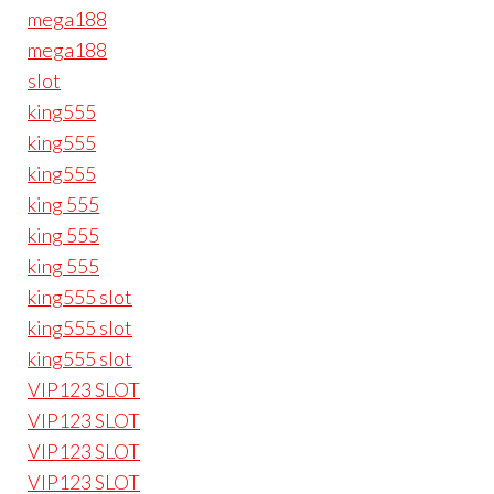
mega188
mega188
slot
king555
king555
king555
king 555
king 555
king 555
king555 slot
king555 slot
king555 slot
VIP123 SLOT
VIP123 SLOT
VIP123 SLOT
VIP123 SLOT