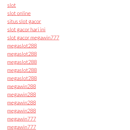
slot
slot online
situs slot gacor
slot gacor hari ini
slot gacor megawin777
megaslot288
megaslot288
megaslot288
megaslot288
megaslot288
megawin288
megawin288
megawin288
megawin288
megawin777
megawin777