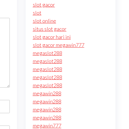
slot gacor
slot
slot online
situs slot gacor
slot gacor hari ini
slot gacor megawin777
megaslot288
megaslot288
megaslot288
megaslot288
megaslot288
megawin288
megawin288
megawin288
megawin288
megawin777