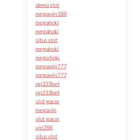
demo slot
megawin188
megahoki
megahoki
situs slot
megahoki
mega hoki
megawin777
megawin777
qq333bet
qq333bet
slot gacor
megavip
slot gacor
vip288
situs slot