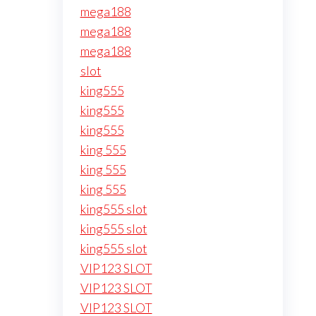
mega188
mega188
mega188
slot
king555
king555
king555
king 555
king 555
king 555
king555 slot
king555 slot
king555 slot
VIP123 SLOT
VIP123 SLOT
VIP123 SLOT